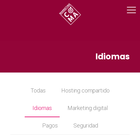
Idiomas
Todas
Hosting compartido
Idiomas
Marketing digital
Pagos
Seguridad